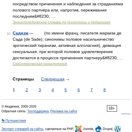
посредством причинения и наблюдения за страданиями
полового партнёра или, напротив, переживания
последним&#8230; …
Энциклопедический словарь по психологии и педагогике
Садизм
— (по имени франц. писателя маркиза де
10
Сада (de Sade); синонимы половое насильничество
эротический тиранизм, активная алголагния), девиация
сексуальная, при которой половое удовлетворение
достигается в процессе причинения партнеру&#8230; …
Сексологическая энциклопедия
Страницы
Следующая
→
1
2
3
4
5
6
7
8
© Академик, 2000-2026
18+
Обратная связь:
Техподдержка
,
Реклама на сайте
👣 Путешествия
Экспорт словарей на сайты
, сделанные на PHP,
Joomla,
Drupal,