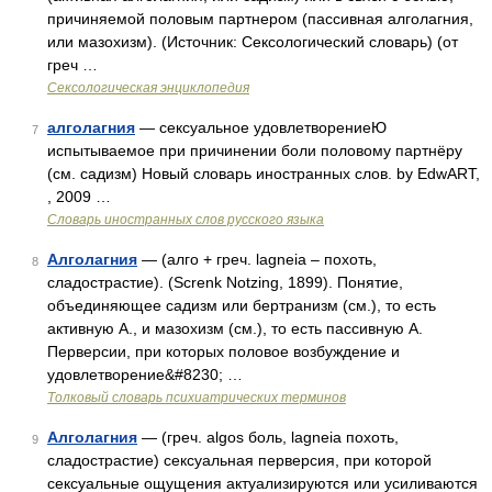
причиняемой половым партнером (пассивная алголагния,
или мазохизм). (Источник: Сексологический словарь) (от
греч …
Сексологическая энциклопедия
алголагния
— сексуальное удовлетворениеЮ
7
испытываемое при причинении боли половому партнёру
(см. садизм) Новый словарь иностранных слов. by EdwART,
, 2009 …
Словарь иностранных слов русского языка
Алголагния
— (алго + греч. lagneia – похоть,
8
сладострастие). (Screnk Notzing, 1899). Понятие,
объединяющее садизм или бертранизм (см.), то есть
активную А., и мазохизм (см.), то есть пассивную А.
Перверсии, при которых половое возбуждение и
удовлетворение&#8230; …
Толковый словарь психиатрических терминов
Алголагния
— (греч. algos боль, lagneia похоть,
9
сладострастие) сексуальная перверсия, при которой
сексуальные ощущения актуализируются или усиливаются