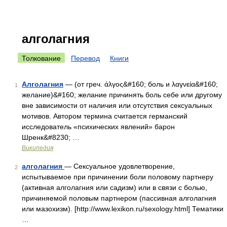
алголагния
Толкование
Перевод
Книги
Алголагния
— (от греч. άλγος&#160; боль и λαγνεία&#160;
1
желание)&#160; желание причинять боль себе или другому
вне зависимости от наличия или отсутствия сексуальных
мотивов. Автором термина считается германский
исследователь «психических явлений» барон
Шренк&#8230; …
Википедия
алголагния
— Сексуальное удовлетворение,
2
испытываемое при причинении боли половому партнеру
(активная алголагния или садизм) или в связи с болью,
причиняемой половым партнером (пассивная алголагния
или мазохизм). [http://www.lexikon.ru/sexology.html] Тематики
…