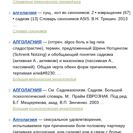
Справочник технического переводчика
алголагния
— сущ., кол во синонимов: 2 • извращение (67)
3
• садизм (13) Словарь синонимов ASIS. В.Н. Тришин. 2013
…
Словарь синонимов
АЛГОЛАГНИЯ
— (отгреч. algos боль и lag neia
4
сладострастие), термин, предложенный Шренк Нотцингом
(Schrenk Notzing) и обобщающий понятия садизма
(активная А., активизм) и мазохизма (пассивная А.,
пассивней). Общая черта обеих форм причиняемая,
терпимая или&#8230; …
Большая медицинская энциклопедия
АЛГОЛАГНИЯ
— См. Садомазохизм, Садизм. Большой
5
психологический словарь. М.: Прайм ЕВРОЗНАК. Под ред.
Б.Г. Мещерякова, акад. В.П. Зинченко. 2003 …
Большая психологическая энциклопедия
Алголагния
— сексуальное удовлетворение,
6
испытываемое при причинении боли половому партнеру
(активная алголагния, или садизм) или в связи с болью,